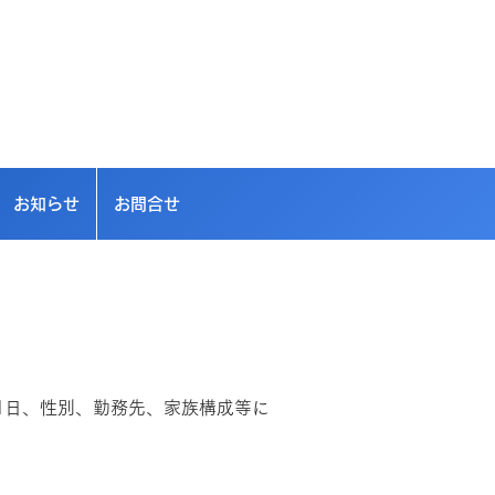
出張買取対応エリア
■周南市 ■山口市
■防府市 ■宇部市
お知らせ
お問合せ
月日、性別、勤務先、家族構成等に